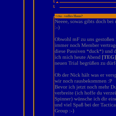
volles Haus?
7.Okt -
Neeee, sowas gibts doch bei u
:-)
Obwohl mF zu uns gestoßen i
immer noch Member vertrag
diese Passiven *duck*) und d
ich mich heute Abend
[TEG]
neuen Trial begrüßen zu dürf
Ob der Nick hält was er vers
wir noch rausbekommen :P
Bevor ich jetzt noch mehr 
verbreite (ich hoffe du verze
Spinner) wünsche ich dir ein
und viel Spaß bei der Tactic
Group :-)