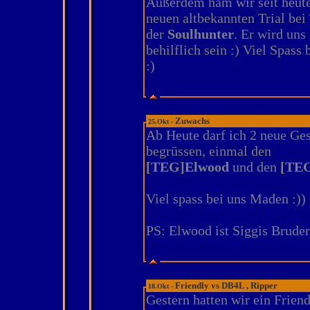
Außerdem ham wir seit heute
neuen altbekannten Trial be
der
Soulhunter
. Er wird uns
behilflich sein :) Viel Spass
:)
Zuwachs
25.Okt -
Ab Heute darf ich 2 neue Ge
begrüssen, einmal den
[TEG]Elwood
und den
[TE
Viel spass bei uns Maden :))
PS: Elwood ist Siggis Bruder
Friendly vs DB4L , Ripper
18.Okt -
Gestern hatten wir ein Frien