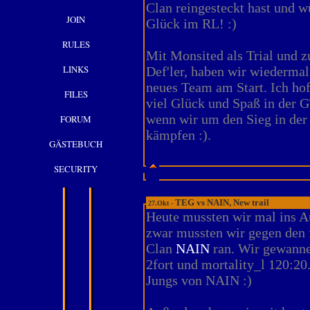
Clan reingesteckt hast und w
JOIN
Glück im RL! :)
RULES
Mit Monsited als Trial und z
LINKS
Def'ler, haben wir wiedermal
neues Team am Start. Ich ho
FILES
viel Glück und Spaß in der 
wenn wir um den Sieg in der 
FORUM
kämpfen :).
GÄSTEBUCH
SECURITY
TEG vs NAIN, New trail
27.Okt -
Heute mussten wir mal ins A
zwar mussten wir gegen den 
Clan
NAIN
ran. Wir gewanne
2fort und mortality_l 120:20
Jungs von NAIN :)