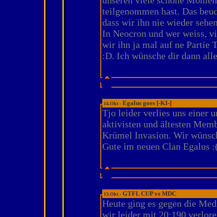
unseren viele schöne Momen
teilgenommen hast. Das beude
dass wir ihn nie wieder sehen
In Neocron und wer weiss, vi
wir ihn ja mal auf ne Partie
:D. Ich wünsche dir dann alle
Egalus goes [-KI-]
14.Okt -
Tjo leider verlies uns einer u
aktivisten und ältesten Memb
Krümel Invasion. Wir wünsch
Gute im neuen Clan Egalus :(
GTFL CUP vs MDC
13.Okt -
Heute ging es gegen die Med
wir leider mit 20:190 verlore