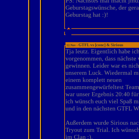
PS: Nächstes mal macht jmd.
Geburstagswünsche, der gera
Geburstag hat :)!
GTFL vs [conc] & Sirious
12.Nov -
Tja leutz. Eigentlich habe ic
vorgenommen, dass nächste 
gewinnen. Leider war es nich
unserem Luck. Wiedermal mu
einem komplett neuen
zusammengewürfeltest Team
war unser Ergebnis 20:40 für
ich wünsch euch viel Spaß mi
und in den nächsten GTFL Wa
Außerdem wurde Sirious nac
Tryout zum Trial. Ich wünsch
im Clan :).