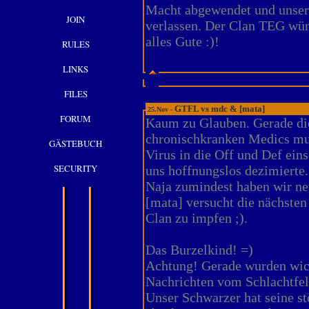
Macht abgewendet und unser
JOIN
verlassen. Der Clan TEG wün
alles Gute :)!
RULES
LINKS
FILES
GTFL vs mdc & [mata]
25.Nov -
FORUM
Kaum zu Glauben. Gerade di
chronischkranken Medics mu
GÄSTEBUCH
Virus in die Off und Def ein
SECURITY
uns hoffnungslos dezimierte.
Naja zumindest haben wir ne
[mata] versucht die nächste
Clan zu impfen ;).
Das Burzelkind! =)
Achtung! Gerade wurden wic
Nachrichten vom Schlachtfel
Unser Schwarzer hat seine st