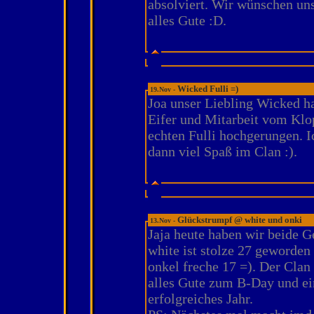
absolviert. Wir wünschen un
alles Gute :D.
Wicked Fulli =)
19.Nov -
Joa unser Liebling Wicked ha
Eifer und Mitarbeit vom Kl
echten Fulli hochgerungen. I
dann viel Spaß im Clan :).
Glückstrumpf @ white und onki
13.Nov -
Jaja heute haben wir beide G
white ist stolze 27 geworden
onkel freche 17 =). Der Clan
alles Gute zum B-Day und ei
erfolgreiches Jahr.