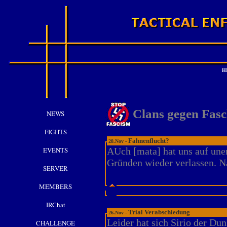
H
Clans gegen Fas
NEWS
FIGHTS
Fahnenflucht?
28.Nov -
EVENTS
AUch [mata] hat uns auf une
Gründen wieder verlassen. Na
SERVER
MEMBERS
IRChat
Trial Verabschiedung
26.Nov -
Leider hat sich Sirio der Dun
CHALLENGE