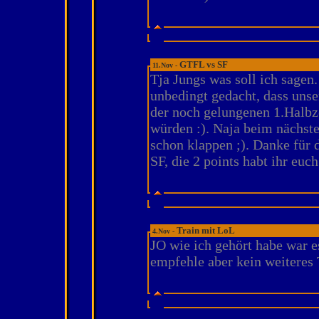
GTFL vs SF
11.Nov -
Tja Jungs was soll ich sagen.
unbedingt gedacht, dass unse
der noch gelungenen 1.Halbze
würden :). Naja beim nächst
schon klappen ;). Danke für 
SF, die 2 points habt ihr euch
Train mit LoL
4.Nov -
JO wie ich gehört habe war es
empfehle aber kein weiteres T