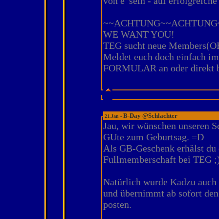
von e' sein - auf erfolgreiche
~~ACHTUNG~~ACHTUNG
WE WANT YOU!
TEG sucht neue Members(O
Meldet euch doch einfach i
FORMULAR an oder direkt b
B-Day @Schlachter
21.Jan -
Jau, wir wünschen unseren Sc
GUte zum Geburtsag. =D
Als GB-Geschenk erhälst du 
Fullmemberschaft bei TEG ;)
Natürlich wurde Kadzu auch
und übernimmt ab sofort de
posten.