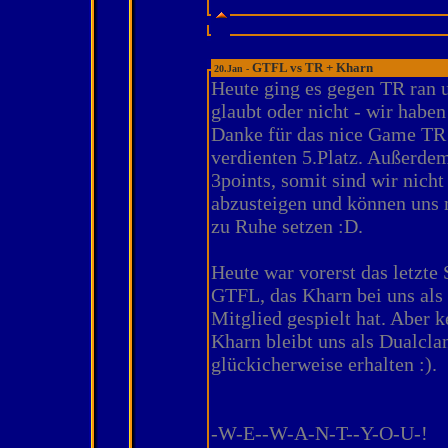
GTFL vs TR + Kharn
20.Jan -
Heute ging es gegen TR ran 
glaubt oder nicht - wir habe
Danke für das nice Game TR
verdienten 5.Platz. Außerdem
3points, somit sind wir nich
abzusteigen und können uns 
zu Ruhe setzen :D.
Heute war vorerst das letzte 
GTFL, das Kharn bei uns als 
Mitglied gespielt hat. Aber k
Kharn bleibt uns als Dualcla
glückicherweise erhalten :).
-W-E--W-A-N-T--Y-O-U-!