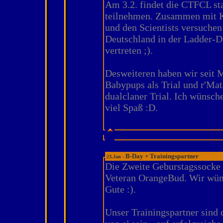
Am 3.2. findet die CTFCL sta
teilnehmen. Zusammen mit K
und den Scientists versuchen
Deutschland in der Ladder-D
vertreten ;).
Desweiteren haben wir seit 
Babypups als Trial und r'Mat
dualclaner Trial. Ich wünsch
viel Spaß :D.
B-Day + Trainingspartner
23.Jan -
Die Zweite Geburstagssocke 
Veteran OrangeBud. Wir wüns
Gute :).
Unser Trainingspartner sind 