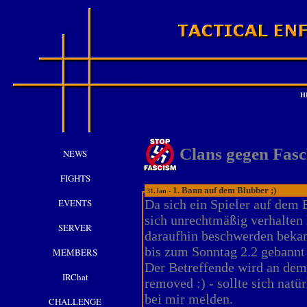
H
Clans gegen Fas
NEWS
FIGHTS
1. Bann auf dem Blubber ;)
31.Jan -
EVENTS
Da sich ein Spieler auf dem 
sich unrechtmäßig verhalten 
SERVER
daraufhin beschwerden bekam
bis zum Sonntag 2.2 gebannt 
MEMBERS
Der Betreffende wird an de
IRChat
removed :) - sollte sich natü
bei mir melden.
CHALLENGE