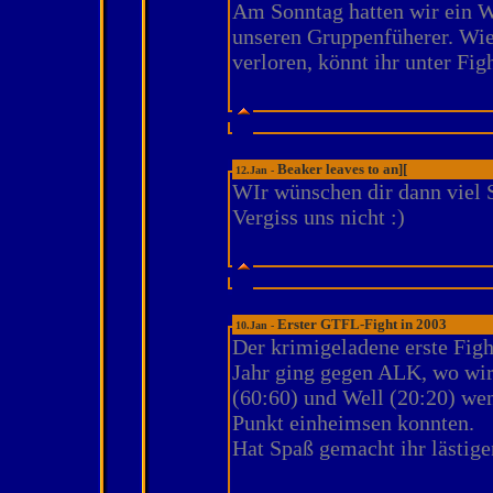
Am Sonntag hatten wir ein
unseren Gruppenfüherer. Wie
verloren, könnt ihr unter Fig
Beaker leaves to an][
12.Jan -
WIr wünschen dir dann viel 
Vergiss uns nicht :)
Erster GTFL-Fight in 2003
10.Jan -
Der krimigeladene erste Figh
Jahr ging gegen ALK, wo wir
(60:60) und Well (20:20) wen
Punkt einheimsen konnten.
Hat Spaß gemacht ihr lästige