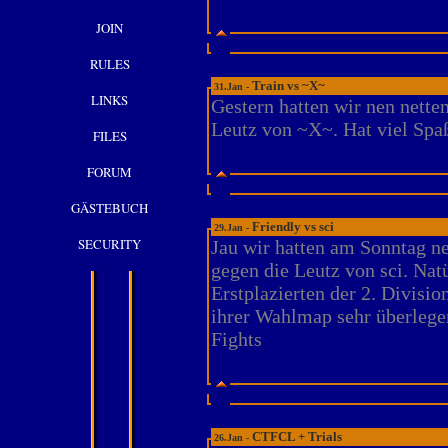
JOIN
RULES
Train vs ~X~
31.Jan -
LINKS
Gestern hatten wir nen nette
Leutz von ~X~. Hat viel Spa
FILES
FORUM
GÄSTEBUCH
Friendly vs sci
29.Jan -
SECURITY
Jau wir hatten am Sonntag n
gegen die Leutz von sci. Nat
Erstplazierten der 2. Divisio
ihrer Wahlmap sehr überlege
Fights
CTFCL + Trials
26.Jan -