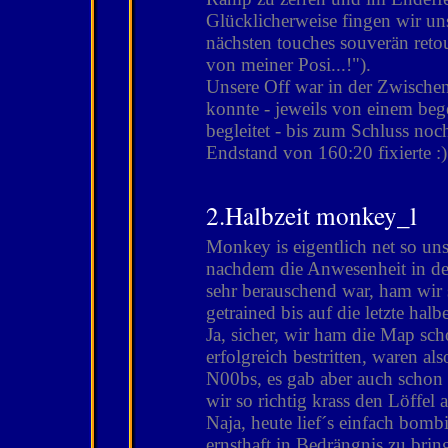
Glücklicherweise fingen wir un
nächsten touches souverän retou
von meiner Posi...!").
Unsere Off war in der Zwischen
konnte - jeweils von einem bege
begleitet - bis zum Schluss noc
Endstand von 160:20 fixierte :)
2.Halbzeit monkey_
Monkey is eigentlich net so u
nachdem die Anwesenheit in den
sehr berauschend war, ham wir
getrained bis auf die letzte ha
Ja, sicher, wir ham die Map sc
erfolgreich bestritten, waren al
N00bs, es gab aber auch schon
wir so richtig krass den Löffel
Naja, heute lief´s einfach bom
ernsthaft in Bedrängnis zu brin