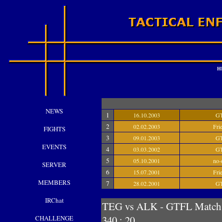
H
NEWS
1
16.10.2003
G
2
02.02.2003
Fri
FIGHTS
3
09.01.2003
G
EVENTS
4
03.03.2002
G
5
05.10.2001
no-
SERVER
6
15.07.2001
Fri
MEMBERS
7
28.02.2001
G
IRChat
TEG vs ALK - GTFL Ma
340 : 20
CHALLENGE