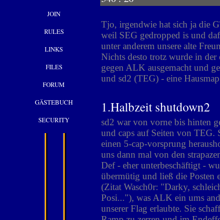
JOIN
Tjo, irgendwie hat sich ja di
RULES
weil SEG gedropped is und da
unter anderem unsere alte Freu
LINKS
Nichts desto trotz wurde in der
FILES
gegen ALK ausgemacht und ge
und sd2 (TEG) - eine Hausmap u
FORUM
GÄSTEBUCH
1.Halbzeit shutdow
SECURITY
sd2 war von vorne bis hinten g
und caps auf Seiten von TEG. 
einen 5-cap-vorsprung heraush
uns dann mal von den strapazen
Def - eher unterbeschäftigt - w
übermütig und ließ die Posten e
(Zitat Wasch0r: "Darky, schleic
Posi..."), was ALK ein ums and
unserer Flag erlaubte. Sie scha
Ramp zu zerren und im Endeffe