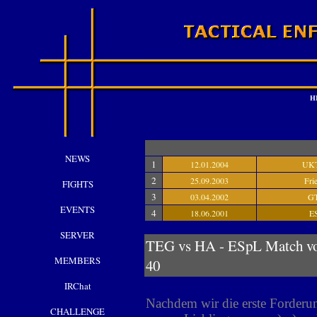
H
NEWS
1
12.01.2004
UK
2
25.09.2003
Fri
FIGHTS
3
03.04.2002
G
EVENTS
4
18.06.2001
E
SERVER
TEG vs HA - ESpL Matc
MEMBERS
40
IRChat
Nachdem wir die erste Forderu
CHALLENGE