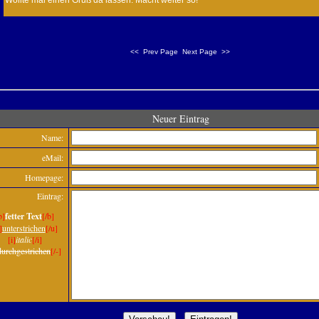
Wollte mal einen Gruß da lassen. Macht weiter so!
<<
Prev Page
Next Page
>>
Neuer Eintrag
Name:
eMail:
Homepage:
Eintrag:
b]
fetter Text
[/b]
]
unterstrichen
[/u]
[i]
italic
[/i]
durchgestrichen
[/-]