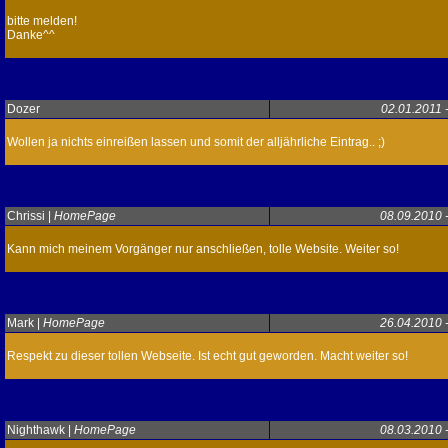
bitte melden!
Danke^^
Dozer
02.01.2011 
Wollen ja nichts einreißen lassen und somit der alljährliche Eintrag.. ;)
Chrissi |
HomePage
08.09.2010 
Kann mich meinem Vorgänger nur anschließen, tolle Website. Weiter so!
Mark |
HomePage
26.04.2010 
Respekt zu dieser tollen Webseite. Ist echt gut geworden. Macht weiter so!
Nighthawk
|
HomePage
08.03.2010 