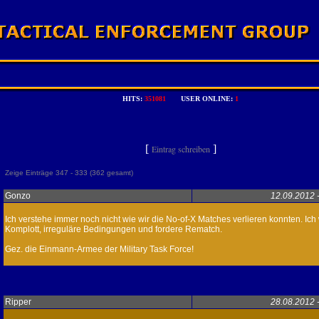
HITS:
351081
USER ONLINE:
1
[
]
Eintrag schreiben
Zeige Einträge 347 - 333 (362 gesamt)
Gonzo
12.09.2012 
Ich verstehe immer noch nicht wie wir die No-of-X Matches verlieren konnten. Ich 
Komplott, irreguläre Bedingungen und fordere Rematch.
Gez. die Einmann-Armee der Military Task Force!
Ripper
28.08.2012 