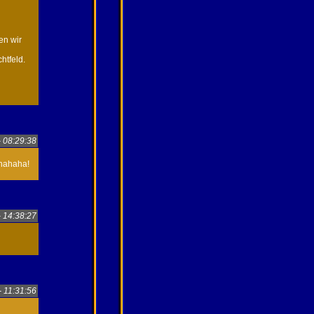
en wir
htfeld.
- 08:29:38
uhahaha!
- 14:38:27
- 11:31:56