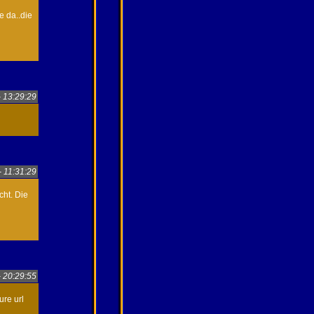
 da..die
- 13:29:29
- 11:31:29
cht. Die
- 20:29:55
ure url