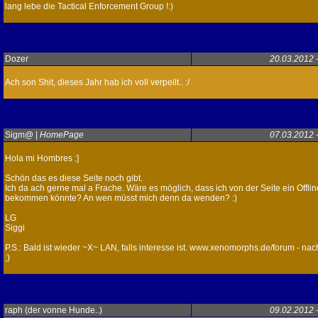
lang lebe die Tactical Enforcement Group !:)
Dozer
20.03.2012 
Ach son Shit, dieses Jahr hab ich voll verpeilt.. :/
Sigm@
|
HomePage
07.03.2012 
Hola mi Hombres :]
Schön das es diese Seite noch gibt.
Ich da ach gerne mal a Frache. Wäre es möglich, dass ich von der Seite ein Offl
bekommen könnte? An wen müsst mich denn da wenden? :)
LG
Siggi
P.S.: Bald ist wieder ~X~ LAN, falls interesse ist. www.xenomorphs.de/forum - na
;)
raph (der vonne Hunde..)
09.02.2012 