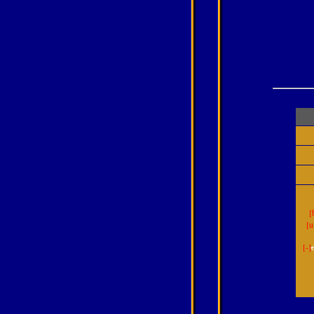
[
[u
[-]