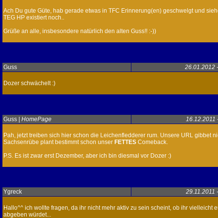
Ach Du gute Güte, hab gerade etwas in TFC Erinnerung(en) geschwelgt und siehe
TEG HP existiert noch..
Grüße an alle, insbesondere natürlich den alten Guss!! :-))
Guss
26.01.2012 
Dozer schwächelt :)
Guss
|
HomePage
16.12.2011 
Pah, jetzt treiben sich hier schon die Leichenfledderer rum. Unsere URL gibbet ni
Sachsenrübe plant bestimmt schon unser
FETTES
Comeback.
P.S. Es ist zwar erst Dezember, aber ich bin diesmal vor Dozer :)
Ygreck
29.11.2011 
Hallo^^ ich wollte fragen, da ihr nicht mehr aktiv zu sein scheint, ob ihr vielleicht e
abgeben würdet...