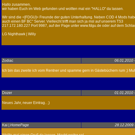
Hallo zusammen,
wir haben Euch im Web gefunden und wollten mal ein "HALLO" da lassen.
Wir sind die =[FDGU]= Freunde der guten Unterhaltung. Neben COD 4 Mods hab
auch einen BF BC" Server. Vielleicht trifft man sich ja msl auf unserem TS3
217.172.180.227 Port 9987, auf der Page unter www.fdgu.de oder auf dem Schlac
LG Nighthawk | Willy
Zodiac
06.01.2010 
Ich bin das zweite ich vom Rentner und spamme gern in Gästebüchern rum ;) M
Dozer
01.01.2010 
Neues Jahr, neuer Eintrag.. ;)
Kai |
HomePage
28.12.2009 