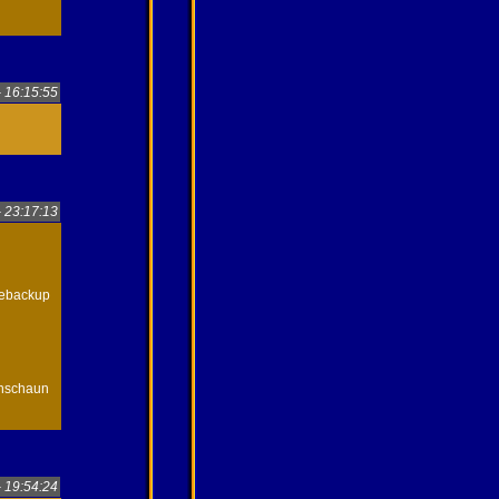
- 16:15:55
- 23:17:13
inebackup
chschaun
- 19:54:24