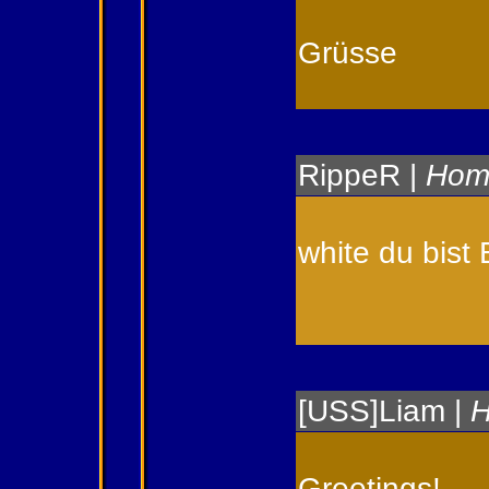
Grüsse
RippeR
|
Hom
white du bist 
[USS]Liam
|
Greetings!