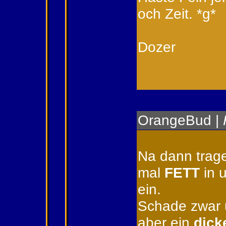
och Zeit. *g*
Dozer
OrangeBud
|
Na dann trage
mal
FETT
in 
ein.
Schade zwar u
aber ein
dick