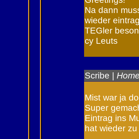
Na dann muss 
wieder eintrag
TEGler besond
cy Leuts
Scribe
|
Home
Mist war ja do
Super gemach
Eintrag ins M
hat wieder zu