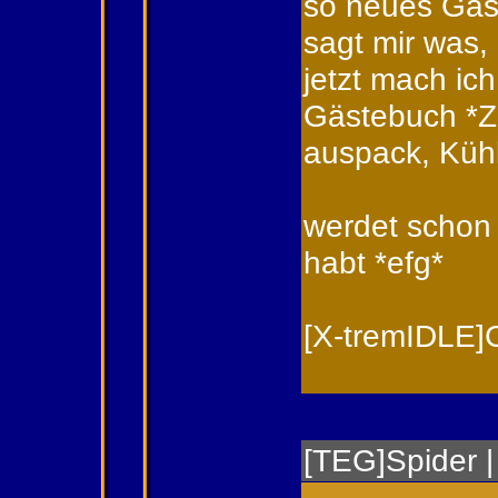
so neues Gäs
sagt mir was, 
jetzt mach ich
Gästebuch *Z
auspack, Kühl
werdet schon
habt *efg*
[X-tremIDLE]
[TEG]Spider