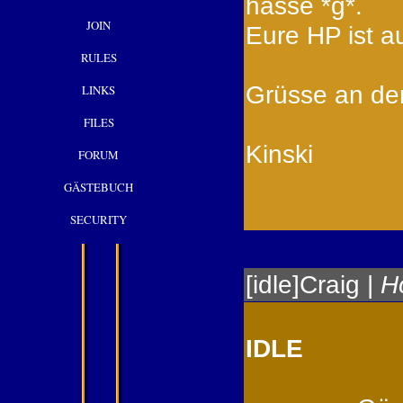
hasse *g*.
JOIN
Eure HP ist au
RULES
Grüsse an de
LINKS
FILES
Kinski
FORUM
GÄSTEBUCH
SECURITY
[idle]Craig
|
H
IDLE