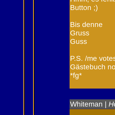
Button ;)
Bis denne
Gruss
Guss
P.S. /me votes
Gästebuch no
*fg*
Whiteman
|
H