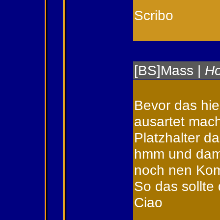
Scribo
[BS]Mass |
H
Bevor das hie
ausartet mach
Platzhalter da
hmm und damit
noch nen Kom
So das sollte
Ciao