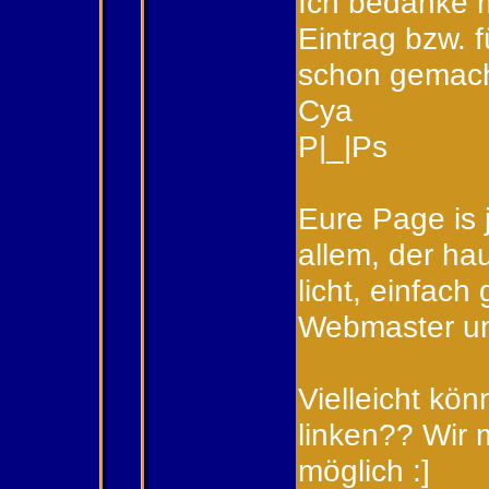
Ich bedanke m
Eintrag bzw. f
schon gemach
Cya
P|_|Ps
Eure Page is j
allem, der ha
licht, einfach
Webmaster un
Vielleicht kön
linken?? Wir 
möglich :]