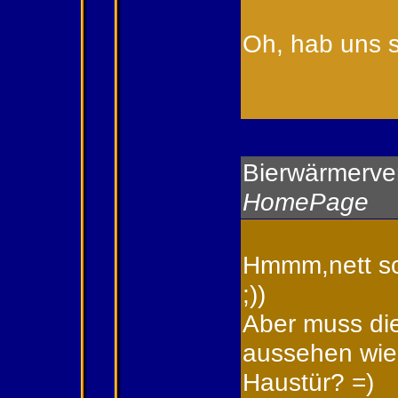
Oh, hab uns s
Bierwärmerver
HomePage
Hmmm,nett sc
;))
Aber muss di
aussehen wie 
Haustür? =)