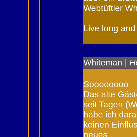
Webtüftler W
Live long and 
Whiteman
|
H
Soooooooo
Das alte Gäst
seit Tagen (W
habe ich dara
keinen Einflu
neues.