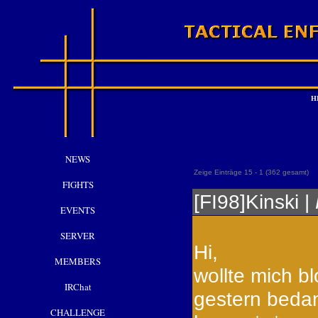
H
NEWS
Zeige Einträge 15 - 1 (362 gesamt)
FIGHTS
[FI98]Kinski |
EVENTS
SERVER
Hi,
MEMBERS
wollte mich b
IRChat
gestern beda
CHALLENGE