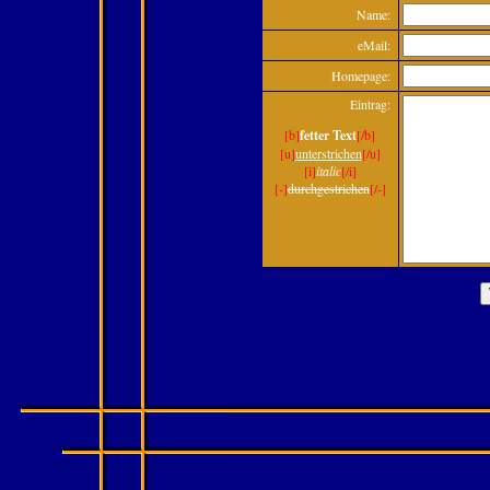
Name:
eMail:
Homepage:
Eintrag:
[b]
fetter Text
[/b]
[u]
unterstrichen
[/u]
[i]
italic
[/i]
[-]
durchgestrichen
[/-]