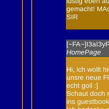
lustig eben au
gemacht! MAc
SIR
[~FA~]I3aI3yP
HomePage
Hi, ich wollt 
unsre neue F
echt goil :]
Schaut doch m
ins guestbook