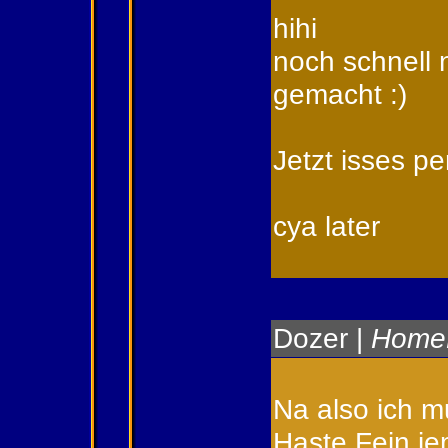
hihi
noch schnell 
gemacht :)
Jetzt isses per
cya later
Dozer
|
Home
Na also ich m
Haste Fein je