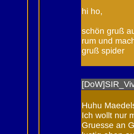
hi ho,
schön gruß au
rum und mac
gruß spider
[DoW]SIR_Viv
Huhu Maedel
Ich wollt nur
Gruesse an Gu