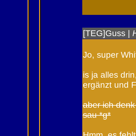
[TEG]Guss
|
Jo, super Whit
is ja alles dri
ergänzt und 
aber ich denk
sau *g*
Hmm, es fehlt